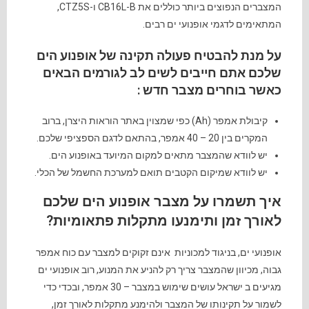
המצברים הנפוצים ביותר כוללים את CB16L-B ו-CTZ5S,
המתאימים לדגמי אופנועי ים רבים.
על מנת להבטיח פעולה תקינה של אופנוע הים
שלכם אתם חייבים לשים לב לגורמים הבאים
כאשר בוחרים מצבר חדש :
קיבולת אמפר (Ah) כפי שמצוין באתר הוראות היצרן, ברוב
המקרים בין 20 – 40 אמפר, בהתאם לדגם הספציפי שלכם.
יש לוודא שהמצבר מתאים למקום המיועד באופנוע הים.
יש לוודא שמיקום הקטבים תואם למערכת החשמל של הכלי.
איך תשמרו על מצבר אופנוע הים שלכם
לאורך זמן ותימנעו מתקלות פתאומיות?
אופנועי ים, בניגוד למכוניות
אינם זקוקים למצבר עם כוח אמפר
גבוה, מכיוון שהמצבר צריך רק להניע את המנוע, רוב אופנועי ים
מגיעים ב ישראל עושים שימוש במצבר – 30 אמפר, ובכדי כדי
לשמור על תקינותו של המצבר ולהימנע מתקלות לאורך זמן,