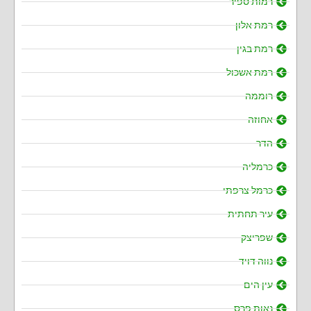
רמות ספיר
רמת אלון
רמת בגין
רמת אשכול
רוממה
אחוזה
הדר
כרמליה
כרמל צרפתי
עיר תחתית
שפריצק
נווה דויד
עין הים
נאות פרס