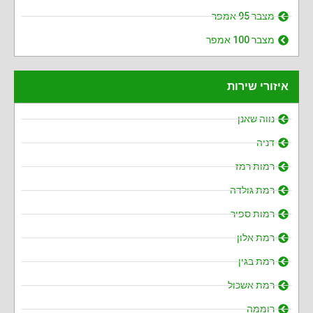
מצבר 95 אמפר
מצבר 100 אמפר
איזורי שירות
נווה שאנן
דניה
רמות רמז
רמת גולדה
רמות ספיר
רמת אלון
רמת בגין
רמת אשכול
רוממה