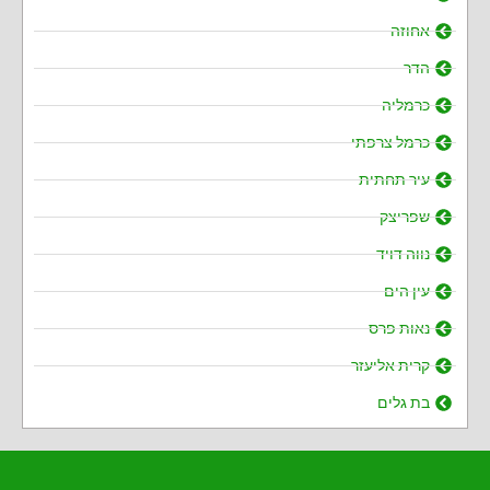
אחוזה
הדר
כרמליה
כרמל צרפתי
עיר תחתית
שפריצק
נווה דויד
עין הים
נאות פרס
קרית אליעזר
בת גלים