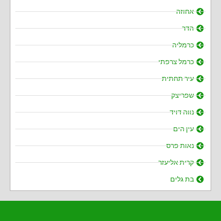
אחוזה
הדר
כרמליה
כרמל צרפתי
עיר תחתית
שפריצק
נווה דויד
עין הים
נאות פרס
קרית אליעזר
בת גלים