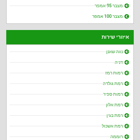
מצבר 95 אמפר
מצבר 100 אמפר
איזורי שירות
נווה שאנן
דניה
רמות רמז
רמת גולדה
רמות ספיר
רמת אלון
רמת בגין
רמת אשכול
רוממה